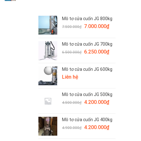
Mô tơ cửa cuốn JG 800kg
Giá
Giá
7.000.000
₫
7.500.000
₫
gốc
hiện
là:
tại
Mô tơ cửa cuốn JG 700kg
7.500.000₫.
là:
Giá
Giá
6.250.000
₫
7.000.000₫.
6.500.000
₫
gốc
hiện
là:
tại
Mô tơ cửa cuốn JG 600kg
6.500.000₫.
là:
Liên hệ
6.250.000₫.
Mô tơ cửa cuốn JG 500kg
Giá
Giá
4.200.000
₫
4.500.000
₫
gốc
hiện
là:
tại
Mô tơ cửa cuốn JG 400kg
4.500.000₫.
là:
Giá
Giá
4.200.000
₫
4.200.000₫.
4.900.000
₫
gốc
hiện
là:
tại