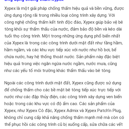
Xypex là một giải pháp chống thấm hiệu quả và bền vững, được
ứng dụng rộng rãi trong nhiều loại công trình xây dựng. Với
công nghệ chống thấm kết tinh độc đáo, Xypex giúp bảo vệ bê
tông khỏi sự thẩm thấu của nước, đảm bảo độ bền và kéo dài
tuổi thọ công trình. Một trong những ứng dụng phổ biến nhất
của Xypex là trong các công trình dưới mặt đất như tầng hầm,
hầm ngầm, và các khu vực tiếp xúc với nước như hồ bơi, bể
chứa nước, hay hệ thống thoát nước. Sản phẩm này đặc biệt
hiệu quả trong việc ngăn ngừa nước ngầm, nước mưa, cũng
như các yếu tố môi trường khác thẩm thấu vào bê tông.
Ngoài các công trình dưới mặt đất, Xypex cũng được sử dụng
để chống thấm cho các bề mặt bê tông tiếp xúc trực tiếp với
nước như các đập thủy điện, các công trình xây dựng ven biển
hoặc trong các khu vực có độ ẩm cao. Các sản phẩm của
Xypex, như Xypex Cô đặc, Xypex Admix và Xypex Patch’n Plug,
không chỉ cung cấp khả năng chống thấm mạnh mẽ mà còn có
thể phục hồi các công trình cũ bị xuống cấp, sửa chữa các vết