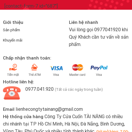
[contact-form-7 id="687"]
Giới thiệu
Liên hệ nhanh
Vui lòng gọi
0977041920
khi
Sản phẩm
Quý Khách cần tư vấn về sản
Khuyến mãi
phẩm.
Chấp nhận thanh toán:
Hotline liên hệ:
0977.041.920
(Tất cả các ngày trong tuần)
lienhecongtytainang@gmail.com
Email
Công Ty Cửa Cuốn TÀI NĂNG có nhiều
Hệ thống cửa hàng
chi nhánh tại TP Hồ Chí Minh, Hà Nội, Đà Nẵng, Bình Dương,
Vũng Tàu, Phú Quốc và nhiều tỉnh thành khác.
Giờ mở hàng: 7:00-