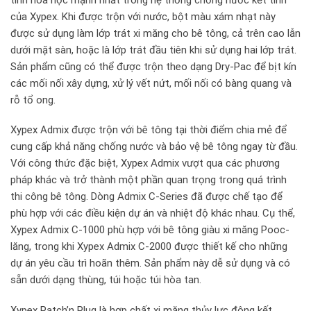
của Xypex. Khi được trộn với nước, bột màu xám nhạt này
được sử dụng làm lớp trát xi măng cho bê tông, cả trên cao lẫn
dưới mặt sàn, hoặc là lớp trát đầu tiên khi sử dụng hai lớp trát.
Sản phẩm cũng có thể được trộn theo dạng Dry-Pac để bịt kín
các mối nối xây dựng, xử lý vết nứt, mối nối có bàng quang và
rỗ tổ ong.
Xypex Admix được trộn với bê tông tại thời điểm chia mẻ để
cung cấp khả năng chống nước và bảo vệ bê tông ngay từ đầu.
Với công thức đặc biệt, Xypex Admix vượt qua các phương
pháp khác và trở thành một phần quan trọng trong quá trình
thi công bê tông. Dòng Admix C-Series đã được chế tạo để
phù hợp với các điều kiện dự án và nhiệt độ khác nhau. Cụ thể,
Xypex Admix C-1000 phù hợp với bê tông giàu xi măng Pooc-
lăng, trong khi Xypex Admix C-2000 được thiết kế cho những
dự án yêu cầu trì hoãn thêm. Sản phẩm này dễ sử dụng và có
sẵn dưới dạng thùng, túi hoặc túi hòa tan.
Xypex Patch’n Plug là hợp chất xi măng thủy lực đông kết