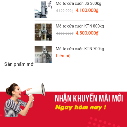
Mô tơ cửa cuốn JG 300kg
4.900.000₫.
là:
Giá
Giá
4.100.000
₫
4.200.000₫.
4.600.000
₫
gốc
hiện
là:
tại
Mô tơ cửa cuốn KTN 800kg
4.600.000₫.
là:
Giá
Giá
4.500.000
₫
4.100.000₫.
4.900.000
₫
gốc
hiện
là:
tại
Mô tơ cửa cuốn KTN 700kg
4.900.000₫.
là:
Liên hệ
4.500.000₫.
Sản phẩm mới