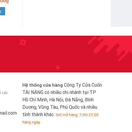
000
₫
hiện
tại
g
0₫.
là:
2.690.000₫.
Công Ty Cửa Cuốn
Hệ thống cửa hàng
TÀI NĂNG có nhiều chi nhánh tại TP
ả các
Hồ Chí Minh, Hà Nội, Đà Nẵng, Bình
Dương, Vũng Tàu, Phú Quốc và nhiều
mail.com
tỉnh thành khác.
Giờ mở hàng: 7:00-21:00
hàng ngày