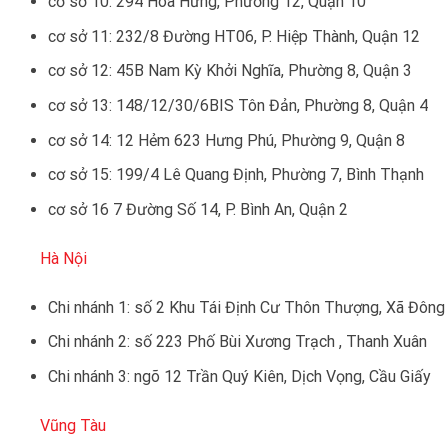
cơ sở 10: 294 Hoà Hưng, Phường 12, Quận 10
cơ sở 11: 232/8 Đường HT06, P. Hiệp Thành, Quận 12
cơ sở 12: 45B Nam Kỳ Khởi Nghĩa, Phường 8, Quận 3
cơ sở 13: 148/12/30/6BIS Tôn Đản, Phường 8, Quận 4
cơ sở 14: 12 Hẻm 623 Hưng Phú, Phường 9, Quận 8
cơ sở 15: 199/4 Lê Quang Định, Phường 7, Bình Thạnh
cơ sở 16 7 Đường Số 14, P. Bình An, Quận 2
Hà Nội
Chi nhánh 1: số 2 Khu Tái Định Cư Thôn Thượng, Xã Đông
Chi nhánh 2: số 223 Phố Bùi Xương Trạch , Thanh Xuân
Chi nhánh 3: ngõ 12 Trần Quý Kiên, Dịch Vọng, Cầu Giấy
Vũng Tàu