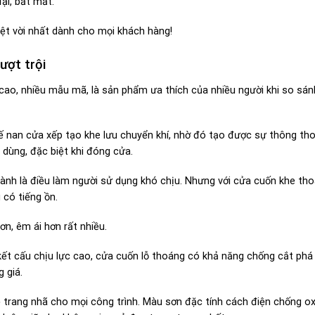
ại, bắt mắt.
uyệt vời nhất dành cho mọi khách hàng!
ượt trội
cao, nhiều mẫu mã, là sản phẩm ưa thích của nhiều người khi so sán
ế nan cửa xếp tạo khe lưu chuyển khí, nhờ đó tạo được sự thông th
dùng, đặc biệt khi đóng cửa.
hành là điều làm người sử dụng khó chịu. Nhưng với cửa cuốn khe tho
 có tiếng ồn.
n, êm ái hơn rất nhiều.
t cấu chịu lực cao, cửa cuốn lỗ thoáng có khả năng chống cắt phá 
 giá.
ẻ trang nhã cho mọi công trình. Màu sơn đặc tính cách điện chống o