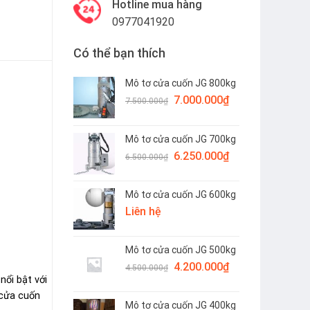
Hotline mua hàng
0977041920
Có thể bạn thích
Mô tơ cửa cuốn JG 800kg
Giá
Giá
7.000.000
₫
7.500.000
₫
gốc
hiện
là:
tại
Mô tơ cửa cuốn JG 700kg
7.500.000₫.
là:
Giá
Giá
6.250.000
₫
7.000.000₫.
6.500.000
₫
gốc
hiện
là:
tại
Mô tơ cửa cuốn JG 600kg
6.500.000₫.
là:
Liên hệ
6.250.000₫.
Mô tơ cửa cuốn JG 500kg
Giá
Giá
4.200.000
₫
4.500.000
₫
gốc
hiện
i bật với
là:
tại
ửa cuốn
Mô tơ cửa cuốn JG 400kg
4.500.000₫.
là: