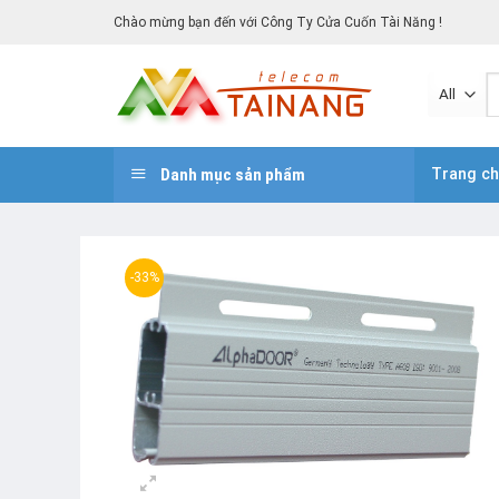
Skip
Chào mừng bạn đến với Công Ty Cửa Cuốn Tài Năng !
to
content
T
k
Danh mục sản phẩm
Trang c
-33%