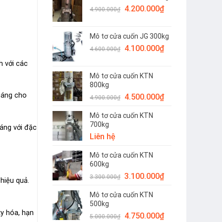
Giá
Giá
4.200.000
₫
4.200.000₫.
4.900.000
₫
gốc
hiện
là:
tại
Mô tơ cửa cuốn JG 300kg
4.900.000₫.
là:
Giá
Giá
4.100.000
₫
4.200.000₫.
4.600.000
₫
gốc
hiện
h với các
là:
tại
Mô tơ cửa cuốn KTN
4.600.000₫.
là:
800kg
4.100.000₫.
oáng cho
Giá
Giá
4.500.000
₫
4.900.000
₫
gốc
hiện
Mô tơ cửa cuốn KTN
là:
tại
700kg
4.900.000₫.
là:
áng với đặc
Liên hệ
4.500.000₫.
Mô tơ cửa cuốn KTN
600kg
Giá
Giá
3.100.000
₫
3.300.000
₫
hiệu quả.
gốc
hiện
Mô tơ cửa cuốn KTN
là:
tại
500kg
3.300.000₫.
là:
xy hóa, hạn
Giá
Giá
4.750.000
₫
3.100.000₫.
5.000.000
₫