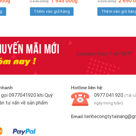
000
₫
1.945.000
₫
2.690.
2.645.000
₫
3.590.000
₫
hiện
gốc
hiện
gốc
tại
là:
tại
là:
ng
Thêm vào giỏ hàng
Thêm vào giỏ hàn
0₫.
là:
2.645.000₫.
là:
3.590.00
1.575.000₫.
1.945.000₫.
[contact-form-7 id="687"]
 nhanh
Hotline liên hệ:
g gọi
0977041920
khi Quý
0977.041.920
(Tất c
ần tư vấn về sản phẩm.
ngày trong tuần)
lienhecongtytainang@g
Email