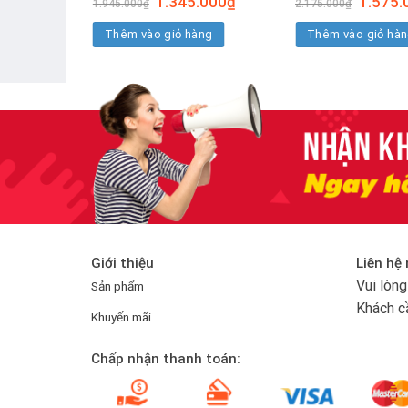
.000
₫
1.345.000
₫
1.575.
1.945.000
₫
2.175.000
₫
hiện
gốc
hiện
gốc
tại
là:
tại
là:
ng
Thêm vào giỏ hàng
Thêm vào giỏ hà
00₫.
là:
1.945.000₫.
là:
2.175.00
1.925.000₫.
1.345.000₫.
Giới thiệu
Liên hệ
Vui lòn
Sản phẩm
Khách c
Khuyến mãi
Chấp nhận thanh toán: