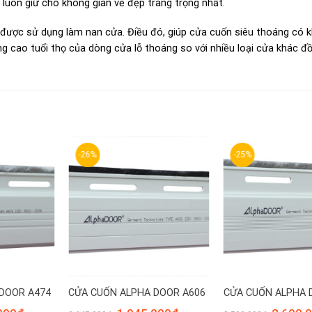
n luôn giữ cho không gian vẻ đẹp trang trọng nhất.
được sử dụng làm nan cửa. Điều đó, giúp cửa cuốn siêu thoáng có 
g cao tuổi thọ của dòng cửa lỗ thoáng so với nhiều loại cửa khác đồ
-26%
-25%
DOOR A474
CỬA CUỐN ALPHA DOOR A606
CỬA CUỐN ALPHA 
Giá
Giá
Giá
Giá