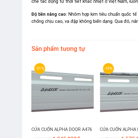
chế tác động từ thời tiết khắc nhiệt ở Việt Nam, luô
Độ bền nâng cao:
Nhôm hợp kim tiêu chuẩn quốc tế 
chống chịu cao, va đập không biến dạng. Qua đó, nân
Sản phẩm tương tự
-31%
-28%
 DOOR A600
CỬA CUỐN ALPHA DOOR A476
CỬA CUỐN ALPHA 
Giá
Giá
Giá
Giá