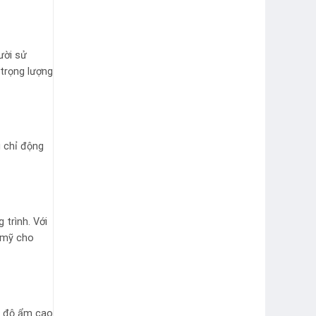
ười sử
 trọng lượng
g chỉ động
trình. Với
 mỹ cho
n độ ẩm cao