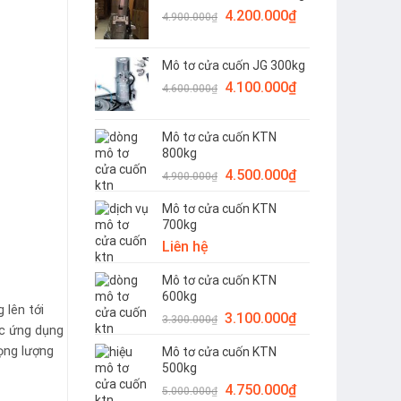
Giá
Giá
4.200.000
₫
4.200.000₫.
4.900.000
₫
gốc
hiện
là:
tại
Mô tơ cửa cuốn JG 300kg
4.900.000₫.
là:
Giá
Giá
4.100.000
₫
4.200.000₫.
4.600.000
₫
gốc
hiện
là:
tại
Mô tơ cửa cuốn KTN
4.600.000₫.
là:
800kg
4.100.000₫.
Giá
Giá
4.500.000
₫
4.900.000
₫
gốc
hiện
Mô tơ cửa cuốn KTN
là:
tại
700kg
4.900.000₫.
là:
Liên hệ
4.500.000₫.
Mô tơ cửa cuốn KTN
600kg
 lên tới
Giá
Giá
3.100.000
₫
3.300.000
₫
ợc ứng dụng
gốc
hiện
ọng lượng
Mô tơ cửa cuốn KTN
là:
tại
500kg
3.300.000₫.
là:
Giá
Giá
4.750.000
₫
3.100.000₫.
5.000.000
₫