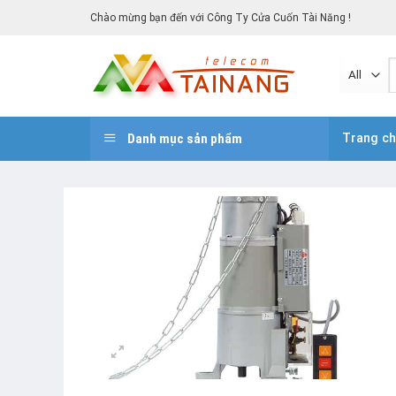
Skip
Chào mừng bạn đến với Công Ty Cửa Cuốn Tài Năng !
to
content
T
k
Danh mục sản phẩm
Trang c