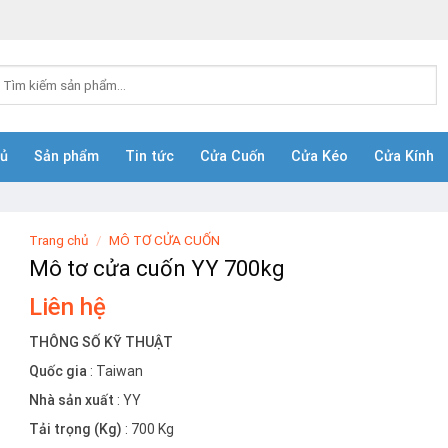
ìm
iếm:
hủ
Sản phẩm
Tin tức
Cửa Cuốn
Cửa Kéo
Cửa Kính
Trang chủ
/
MÔ TƠ CỬA CUỐN
Mô tơ cửa cuốn YY 700kg
Liên hệ
THÔNG SỐ KỸ THUẬT
Quốc gia
: Taiwan
Nhà sản xuất
: YY
Tải trọng (Kg)
: 700 Kg