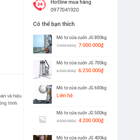
Hotline mua hàng
0977041920
Có thể bạn thích
Mô tơ cửa cuốn JG 800kg
Giá
Giá
7.000.000
₫
7.500.000
₫
gốc
hiện
là:
tại
Mô tơ cửa cuốn JG 700kg
7.500.000₫.
là:
Giá
Giá
6.250.000
₫
7.000.000₫.
6.500.000
₫
gốc
hiện
là:
tại
Mô tơ cửa cuốn JG 600kg
6.500.000₫.
là:
Liên hệ
6.250.000₫.
oàn và hiệu
ng trình.
Mô tơ cửa cuốn JG 500kg
Giá
Giá
4.200.000
₫
4.500.000
₫
gốc
hiện
là:
tại
Mô tơ cửa cuốn JG 400kg
4.500.000₫.
là: