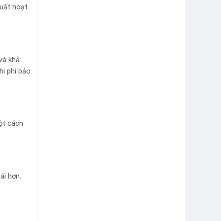
suất hoạt
và khả
hi phí bảo
ột cách
ái hơn.