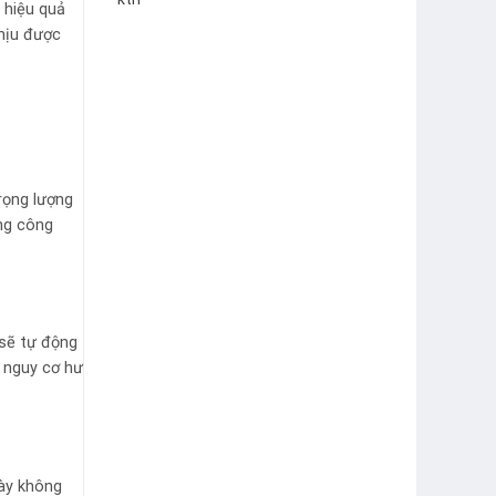
gốc
hiện
 hiệu quả
là:
tại
chịu được
5.000.000₫.
là:
4.750.000₫.
rọng lượng
ờng công
 sẽ tự động
 nguy cơ hư
này không