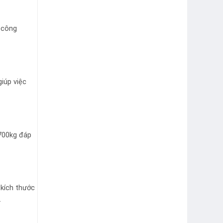
 công
giúp việc
 700kg đáp
 kích thước
.