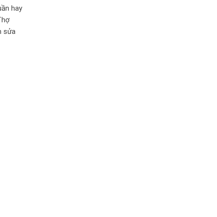
tuần hay
Thợ
h sửa