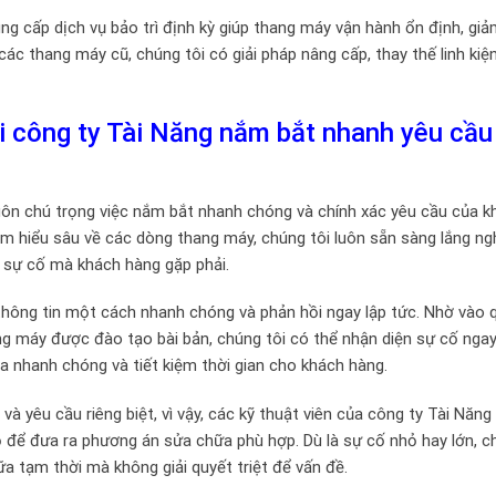
g cấp dịch vụ bảo trì định kỳ giúp thang máy vận hành ổn định, giả
 các thang máy cũ, chúng tôi có giải pháp nâng cấp, thay thế linh kiệ
 công ty Tài Năng nắm bắt nhanh yêu cầu
uôn chú trọng việc nắm bắt nhanh chóng và chính xác yêu cầu của k
 am hiểu sâu về các dòng thang máy, chúng tôi luôn sẵn sàng lắng ng
ọi sự cố mà khách hàng gặp phải.
 thông tin một cách nhanh chóng và phản hồi ngay lập tức. Nhờ vào 
ng máy được đào tạo bài bản, chúng tôi có thể nhận diện sự cố ngay
ra nhanh chóng và tiết kiệm thời gian cho khách hàng.
 yêu cầu riêng biệt, vì vậy, các kỹ thuật viên của công ty Tài Năng
hỗ để đưa ra phương án sửa chữa phù hợp. Dù là sự cố nhỏ hay lớn, 
hữa tạm thời mà không giải quyết triệt để vấn đề.