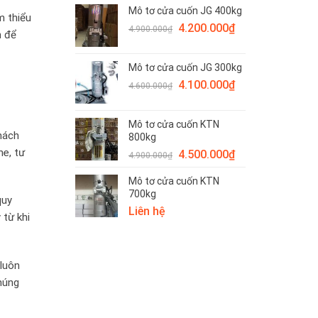
là:
tại
Mô tơ cửa cuốn JG 400kg
4.500.000₫.
là:
m thiểu
Giá
Giá
4.200.000
₫
4.200.000₫.
4.900.000
₫
n để
gốc
hiện
là:
tại
Mô tơ cửa cuốn JG 300kg
4.900.000₫.
là:
Giá
Giá
4.100.000
₫
4.200.000₫.
4.600.000
₫
gốc
hiện
là:
tại
Mô tơ cửa cuốn KTN
4.600.000₫.
là:
hách
800kg
4.100.000₫.
he, tư
Giá
Giá
4.500.000
₫
4.900.000
₫
gốc
hiện
Mô tơ cửa cuốn KTN
là:
tại
700kg
4.900.000₫.
là:
quy
Liên hệ
4.500.000₫.
 từ khi
 luôn
chúng