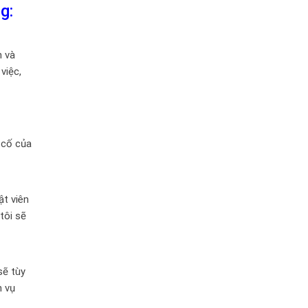
g:
n và
việc,
 cố của
ật viên
tôi sẽ
sẽ tùy
h vụ