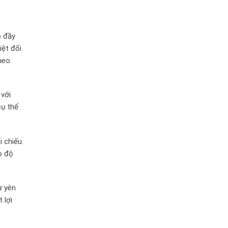
o đầy
iệt đối
heo
 với
cụ thể
 chiếu.
o độ
ự yên
 lợi