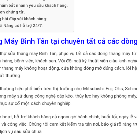
 nắm bắt nhanh yêu cầu khách hàng.
ơn chứng từ .
 hỏi đáp với khách hàng:
i Năng có hỗ trợ 24/7.
 Máy Bình Tân tại chuyên tất cả các dòng
 thợ sửa thang máy Bình Tân, phục vụ tất cả các dòng thang máy từ 
hàng, bệnh viện, khách sạn. Với đội ngũ kỹ thuật viên giàu kinh ngh
ư thang máy không hoạt động, cửa không đóng mở đúng cách, lỗi h
bất thường.
ơng hiệu phổ biến trên thị trường như Mitsubishi, Fuji, Otis, Schind
hang máy sử dụng công nghệ cáp kéo, thủy lực hay không phòng máy,
phục sự cố một cách chuyên nghiệp.
 hoạt, hỗ trợ khách hàng cả ngoài giờ hành chính, buổi tối, ngày lễ v
 công việc. Chúng tôi cam kết kiểm tra tận nơi, báo giá rõ ràng tr
dịch vụ sau sửa chữa.