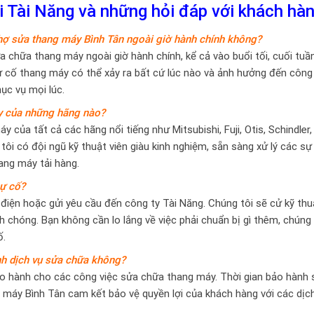
 Tài Năng và những hỏi đáp với khách hàn
thợ sửa thang máy Bình Tân ngoài giờ hành chính không?
 chữa thang máy ngoài giờ hành chính, kể cả vào buổi tối, cuối tuầ
ự cố thang máy có thể xảy ra bất cứ lúc nào và ảnh hưởng đến công 
ục vụ mọi lúc.
áy của những hãng nào?
của tất cả các hãng nổi tiếng như Mitsubishi, Fuji, Otis, Schindler,
tôi có đội ngũ kỹ thuật viên giàu kinh nghiệm, sẵn sàng xử lý các sự
ang máy tải hàng.
sự cố?
điện hoặc gửi yêu cầu đến công ty Tài Năng. Chúng tôi sẽ cử kỹ thu
chóng. Bạn không cần lo lắng về việc phải chuẩn bị gì thêm, chúng 
ố.
nh dịch vụ sửa chữa không?
o hành cho các công việc sửa chữa thang máy. Thời gian bảo hành 
g máy Bình Tân cam kết bảo vệ quyền lợi của khách hàng với các dịc