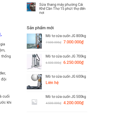
Sửa thang máy phường Cái
Khế Cần Thơ 15 phút thợ đến
nơi
Sản phẩm mới
.
Mô tơ cửa cuốn JG 800kg
Giá
Giá
7.000.000
₫
7.500.000
₫
gia
gốc
hiện
iệm,
là:
tại
ệ thống
Mô tơ cửa cuốn JG 700kg
7.500.000₫.
là:
Giá
Giá
6.250.000
₫
7.000.000₫.
6.500.000
₫
gốc
hiện
là:
tại
ler,
Mô tơ cửa cuốn JG 600kg
6.500.000₫.
là:
 đội
Liên hệ
6.250.000₫.
à cuối
Mô tơ cửa cuốn JG 500kg
ước khi
Giá
Giá
4.200.000
₫
4.500.000
₫
gốc
hiện