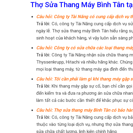
Thợ Sửa Thang Máy Bình Tân tại
Câu hỏi: Công ty Tài Năng có cung cấp dịch vụ 
Trả lời:
Có, công ty Tài Năng cung cấp dịch vụ sửa
ngày lễ. Thợ sửa thang máy Bình Tân hiểu rằng s
sinh hoạt của khách hàng, vì vậy luôn sẵn sàng ph
Câu hỏi: Công ty có sửa chữa các loại thang m
Trả lời:
Công ty Tài Năng nhận sửa chữa thang máy 
Thyssenkrupp, Hitachi và nhiều hãng khác. Chúng 
mọi loại thang máy, từ thang máy gia đình đến th
Câu hỏi: Tôi cần phải làm gì khi thang máy gặp 
Trả lời:
Khi thang máy gặp sự cố, bạn chỉ cần gọi 
đến kiểm tra và đưa ra phương án sửa chữa nhanh 
làm tất cả các bước cần thiết để khắc phục sự c
Câu hỏi: Thợ sửa thang máy Bình Tân có bảo hà
Trả lời:
Có, công ty Tài Năng cung cấp dịch vụ bả
thuộc vào từng loại dịch vụ, nhưng thợ sửa than
sửa chữa chất lượng, linh kiện chính hãng.