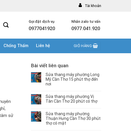
Tài khoản
Gọi đặt dịch vụ
Nhắn zalo tư vấn
0977041920
0977.041.920
Chống Thấm
Liên hệ
GIỎ HÀNG
Bài viết liên quan
Sửa thang máy phường Long
Mỹ Cần Thơ 15 phút thợ đến
nơi
Sửa thang máy phường Vị
chuyên
Tân Cần Thơ 20 phút có thợ
hỉ,
Sửa thang máy phường
 tâm sử
Thuận Hưng Cần Thơ 30 phút
thợ có mặt