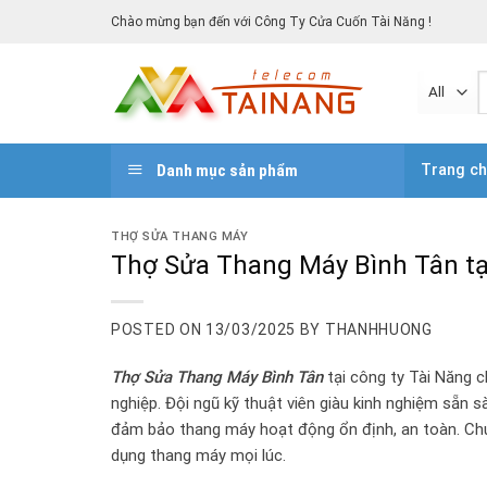
Skip
Chào mừng bạn đến với Công Ty Cửa Cuốn Tài Năng !
to
content
T
k
Danh mục sản phẩm
Trang c
THỢ SỬA THANG MÁY
Thợ Sửa Thang Máy Bình Tân tại
POSTED ON
13/03/2025
BY
THANHHUONG
Thợ Sửa Thang Máy Bình Tân
tại công ty Tài Năng 
nghiệp. Đội ngũ kỹ thuật viên giàu kinh nghiệm sẵn s
đảm bảo thang máy hoạt động ổn định, an toàn. Chún
dụng thang máy mọi lúc.